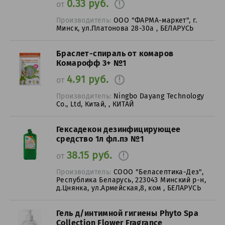
0.33 руб.
от
Производитель:
ООО "ФАРМА-маркет", г.
Минск, ул.Платонова 28-30а , БЕЛАРУСЬ
Браслет-спираль от комаров
Комарофф 3+ №1
4.91 руб.
от
Производитель:
Ningbo Dayang Technology
Co., Ltd, Китай, , КИТАЙ
Гексадекон дезинфицирующее
средство 1л фл.пэ №1
38.15 руб.
от
Производитель:
СООО "Беласептика-Дез",
Республика Беларусь, 223043 Минский р-н,
д.Цнянка, ул.Армейская,8, ком , БЕЛАРУСЬ
Гель д/интимной гигиены Phyto Spa
Collection Flower Fragrance