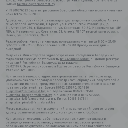
224032, Республика Беларусь, г. Брест, ул. Янки Купалы, 104 Тел. 8 0162
340670
farmacia@farmabrest.by
УНП 200276523 Зарегистрировано Брестским областным исполнительным
комитетом 26.09.2000
Адреса мест розничной реализации дистанционным способом: Аптека
№ 45 первой категории, г. Брест, ул. Октябрьской Революции, д.
11. Аптека № 250, г. Барановичи, ул. Советская, 60-89. Ивацевичская ЦРА
№9, г. Ивацевичи, ул. Советская, 23. Аптека № 107 второй категории, г.
Пинск, ул. Брестская, 76-33
Режим работы Интернет-аптеки: понедельник – пятница 8.00 – 21.00
Суббота 9.00 - 20.00 Воскресенье 9.00 - 17.00 Праздничные дни –
выходной
Лицензия Министерства здравоохранения Республики Беларусь на
фармацевтическую деятельность
№ 43200000060805
в Едином реестре
лицензий Республики Беларусь, дата выдачи:
05.02.1997. Зарегистрировано в Торговом реестре Республики Беларусь
19.12.2023 № 570058
Контактный телефон, адрес электронной почты, в том числе лица,
уполномоченного продавцом рассматривать обращения покупателей о
нарушении их прав, предусмотренных законодательством о защите
прав потребителей: в г. Бресте 80162 525890, 524886
e_apteka@farmabrest.by
; в г. Барановичи 80163 669561
e_apteka_bar@farmabrest.by
; в г. Ивацевичи 8 0164 592664
e_apteka_iv@farmabrest.by
; в г. Пинск 80165 647541
e_apteka_pinsk@farmabrest.by
Место нахождения книги замечаний и предложений: соответствует
адресу розничной реализации дистанционным способом
Контактные телефоны работников местных исполнительных и
распорядительных органов, уполномоченных рассматривать
обращения покупателей по вопросам защиты прав потребителей: