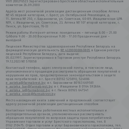
УНП 200276523 Зарегистрировано Брестским областным исполнительным
комитетом 26.09.2000
Адреса мест розничной реализации дистанционным способом: Аптека
№ 45 первой категории, г. Брест, ул. Октябрьской Революции, д.
11. Аптека № 250, г. Барановичи, ул. Советская, 60-89. Ивацевичская ЦРА
№9, г. Ивацевичи, ул. Советская, 23. Аптека № 107 второй категории, г.
Пинск, ул. Брестская, 76-33
Режим работы Интернет-аптеки: понедельник – пятница 8.00 – 21.00
Суббота 9.00 - 20.00 Воскресенье 9.00 - 17.00 Праздничные дни –
выходной
Лицензия Министерства здравоохранения Республики Беларусь на
фармацевтическую деятельность
№ 43200000060805
в Едином реестре
лицензий Республики Беларусь, дата выдачи:
05.02.1997. Зарегистрировано в Торговом реестре Республики Беларусь
19.12.2023 № 570058
Контактный телефон, адрес электронной почты, в том числе лица,
уполномоченного продавцом рассматривать обращения покупателей о
нарушении их прав, предусмотренных законодательством о защите
прав потребителей: в г. Бресте 80162 525890, 524886
e_apteka@farmabrest.by
; в г. Барановичи 80163 669561
e_apteka_bar@farmabrest.by
; в г. Ивацевичи 8 0164 592664
e_apteka_iv@farmabrest.by
; в г. Пинск 80165 647541
e_apteka_pinsk@farmabrest.by
Место нахождения книги замечаний и предложений: соответствует
адресу розничной реализации дистанционным способом
Контактные телефоны работников местных исполнительных и
распорядительных органов, уполномоченных рассматривать
обращения покупателей по вопросам защиты прав потребителей:
Управление торговли и услуг Брестского горисполкома, тел. 8
0162 210475. Отдел торговли и услуг Барановичского горисполкома, тел.