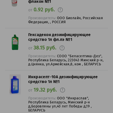
флакон №1
0.92 руб.
от
Производитель:
ООО Биолайн, Российская
Федерация, , РОССИЯ
Гексадекон дезинфицирующее
средство 1л фл.пэ №1
38.15 руб.
от
Производитель:
СООО "Беласептика-Дез",
Республика Беларусь, 223043 Минский р-н,
д.Цнянка, ул.Армейская,8, ком , БЕЛАРУСЬ
Инкрасепт-10А дезинфицирующее
средство 1л №1
19.32 руб.
от
Производитель:
ООО "Инкраслав",
Республика Беларусь, Минский р-н
д,Боровляны ул,40 лет Победы д,19 ,
БЕЛАРУСЬ