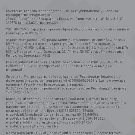
Брестское торгово-производственное республиканское унитарное
предприятие «Фармация»
224032, Республика Беларусь, г. Брест, ул. Янки Купалы, 104 Тел. 8 0162
340670
farmacia@farmabrest.by
УНП 200276523 Зарегистрировано Брестским областным исполнительным
комитетом 26.09.2000
Адреса мест розничной реализации дистанционным способом: Аптека
№ 45 первой категории, г. Брест, ул. Октябрьской Революции, д.
11. Аптека № 250, г. Барановичи, ул. Советская, 60-89. Ивацевичская ЦРА
№9, г. Ивацевичи, ул. Советская, 23. Аптека № 107 второй категории, г.
Пинск, ул. Брестская, 76-33
Режим работы Интернет-аптеки: понедельник – пятница 8.00 – 21.00
Суббота 9.00 - 20.00 Воскресенье 9.00 - 17.00 Праздничные дни –
выходной
Лицензия Министерства здравоохранения Республики Беларусь на
фармацевтическую деятельность
№ 43200000060805
в Едином реестре
лицензий Республики Беларусь, дата выдачи:
05.02.1997. Зарегистрировано в Торговом реестре Республики Беларусь
19.12.2023 № 570058
Контактный телефон, адрес электронной почты, в том числе лица,
уполномоченного продавцом рассматривать обращения покупателей о
нарушении их прав, предусмотренных законодательством о защите
прав потребителей: в г. Бресте 80162 525890, 524886
e_apteka@farmabrest.by
; в г. Барановичи 80163 669561
e_apteka_bar@farmabrest.by
; в г. Ивацевичи 8 0164 592664
e_apteka_iv@farmabrest.by
; в г. Пинск 80165 647541
e_apteka_pinsk@farmabrest.by
Место нахождения книги замечаний и предложений: соответствует