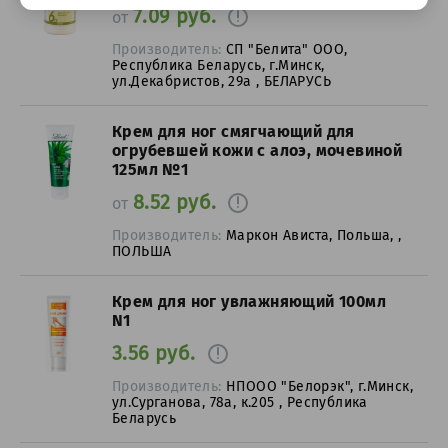
7.09 руб.
от
Производитель:
СП "Белита" ООО,
Республика Беларусь, г.Минск,
ул.Декабристов, 29а , БЕЛАРУСЬ
Крем для ног смягчающий для
огрубевшей кожи с алоэ, мочевиной
125мл №1
8.52 руб.
от
Производитель:
Маркон Ависта, Польша, ,
ПОЛЬША
Крем для ног увлажняющий 100мл
N1
3.56 руб.
Производитель:
НПООО "Белорэк", г.Минск,
ул.Сурганова, 78а, к.205 , Республика
Беларусь