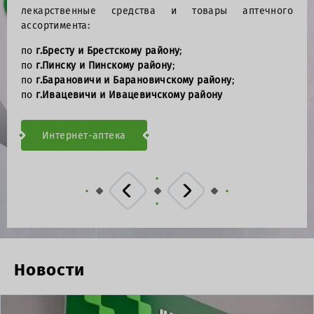
лекарственные средства и товары аптечного
Качество
ассортимента:
Надежность
по
г.Бресту и Брестскому району
;
по
г.Пинску и Пинскому району
;
по
г.Барановичи и Барановичскому району
;
Уверенность
по
г.Ивацевичи и Ивацевичскому району
Интернет-аптека
Новости