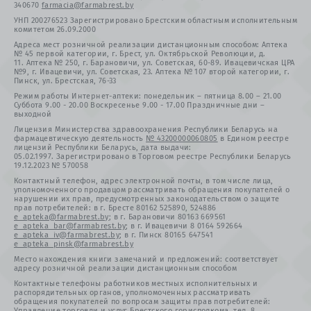
340670
farmacia@farmabrest.by
УНП 200276523 Зарегистрировано Брестским областным исполнительным
комитетом 26.09.2000
Адреса мест розничной реализации дистанционным способом: Аптека
№ 45 первой категории, г. Брест, ул. Октябрьской Революции, д.
11. Аптека № 250, г. Барановичи, ул. Советская, 60-89. Ивацевичская ЦРА
№9, г. Ивацевичи, ул. Советская, 23. Аптека № 107 второй категории, г.
Пинск, ул. Брестская, 76-33
Режим работы Интернет-аптеки: понедельник – пятница 8.00 – 21.00
Суббота 9.00 - 20.00 Воскресенье 9.00 - 17.00 Праздничные дни –
выходной
Лицензия Министерства здравоохранения Республики Беларусь на
фармацевтическую деятельность
№ 43200000060805
в Едином реестре
лицензий Республики Беларусь, дата выдачи:
05.02.1997. Зарегистрировано в Торговом реестре Республики Беларусь
19.12.2023 № 570058
Контактный телефон, адрес электронной почты, в том числе лица,
уполномоченного продавцом рассматривать обращения покупателей о
нарушении их прав, предусмотренных законодательством о защите
прав потребителей: в г. Бресте 80162 525890, 524886
e_apteka@farmabrest.by
; в г. Барановичи 80163 669561
e_apteka_bar@farmabrest.by
; в г. Ивацевичи 8 0164 592664
e_apteka_iv@farmabrest.by
; в г. Пинск 80165 647541
e_apteka_pinsk@farmabrest.by
Место нахождения книги замечаний и предложений: соответствует
адресу розничной реализации дистанционным способом
Контактные телефоны работников местных исполнительных и
распорядительных органов, уполномоченных рассматривать
обращения покупателей по вопросам защиты прав потребителей:
Управление торговли и услуг Брестского горисполкома, тел. 8