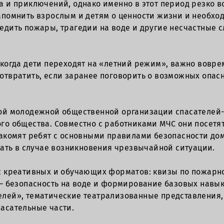
 и приключений, однако именно в этот период резко в
апомнить взрослым и детям о ценности жизни и необх
дить пожары, трагедии на воде и другие несчастные сл
когда дети переходят на «летний режим», важно вовре
отвратить, если заранее поговорить о возможных опасн
кой молодежной общественной организации спасателей
го общества. Совместно с работниками МЧС они посетя
акомят ребят с основными правилами безопасности дома
лать в случае возникновения чрезвычайной ситуации.
с креативных и обучающих форматов: квизы по пожарно
– безопасность на воде и формирование базовых навык
лей», тематические театрализованные представления, 
асательные части.