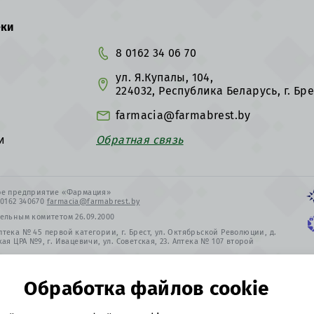
еки
8 0162 34 06 70
ул. Я.Купалы, 104,
224032, Республика Беларусь, г. Бре
farmacia@farmabrest.by
и
Обратная связь
х
ное предприятие «Фармация»
8 0162 340670
farmacia@farmabrest.by
ельным комитетом 26.09.2000
ека № 45 первой категории, г. Брест, ул. Октябрьской Революции, д.
кая ЦРА №9, г. Ивацевичи, ул. Советская, 23. Аптека № 107 второй
00 Суббота 9.00 - 20.00 Воскресенье 9.00 - 17.00 Праздничные дни –
Обработка файлов cookie
 на фармацевтическую деятельность
№ 43200000060805
в Едином реестре
стрировано в Торговом реестре Республики Беларусь 19.12.2023 № 570058