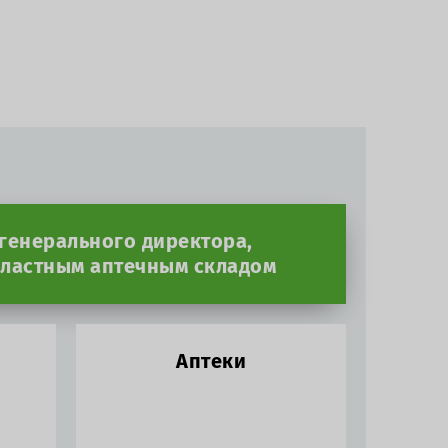
 генерального директора,
ластным аптечным складом
Аптеки
д