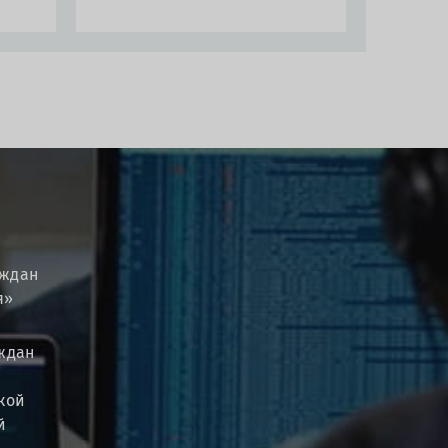
аждан
я»
ждан
кой
й