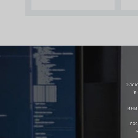
Элек
к
ВНИ
го