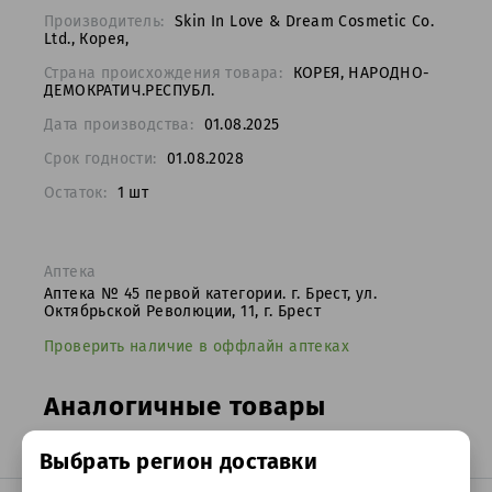
Производитель:
Skin In Love & Dream Cosmetic Co.
Ltd., Корея,
Страна происхождения товара:
КОРЕЯ, НАРОДНО-
ДЕМОКРАТИЧ.РЕСПУБЛ.
Дата производства:
01.08.2025
Срок годности:
01.08.2028
Остаток:
1
шт
Аптека
Аптека № 45 первой категории. г. Брест, ул.
Октябрьской Революции, 11, г. Брест
Проверить наличие в оффлайн аптеках
Аналогичные товары
аптечного ассортимента
Выбрать регион доставки
Обработка файлов cookie