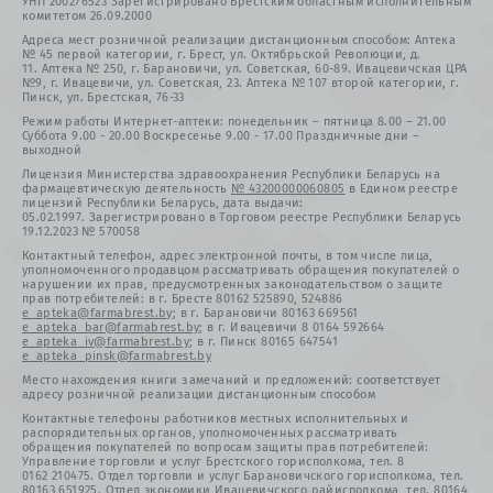
УНП 200276523 Зарегистрировано Брестским областным исполнительным
комитетом 26.09.2000
Адреса мест розничной реализации дистанционным способом: Аптека
№ 45 первой категории, г. Брест, ул. Октябрьской Революции, д.
11. Аптека № 250, г. Барановичи, ул. Советская, 60-89. Ивацевичская ЦРА
№9, г. Ивацевичи, ул. Советская, 23. Аптека № 107 второй категории, г.
Пинск, ул. Брестская, 76-33
Режим работы Интернет-аптеки: понедельник – пятница 8.00 – 21.00
Суббота 9.00 - 20.00 Воскресенье 9.00 - 17.00 Праздничные дни –
выходной
Лицензия Министерства здравоохранения Республики Беларусь на
фармацевтическую деятельность
№ 43200000060805
в Едином реестре
лицензий Республики Беларусь, дата выдачи:
05.02.1997. Зарегистрировано в Торговом реестре Республики Беларусь
19.12.2023 № 570058
Контактный телефон, адрес электронной почты, в том числе лица,
уполномоченного продавцом рассматривать обращения покупателей о
нарушении их прав, предусмотренных законодательством о защите
прав потребителей: в г. Бресте 80162 525890, 524886
e_apteka@farmabrest.by
; в г. Барановичи 80163 669561
e_apteka_bar@farmabrest.by
; в г. Ивацевичи 8 0164 592664
e_apteka_iv@farmabrest.by
; в г. Пинск 80165 647541
e_apteka_pinsk@farmabrest.by
Место нахождения книги замечаний и предложений: соответствует
адресу розничной реализации дистанционным способом
Контактные телефоны работников местных исполнительных и
распорядительных органов, уполномоченных рассматривать
обращения покупателей по вопросам защиты прав потребителей:
Управление торговли и услуг Брестского горисполкома, тел. 8
0162 210475. Отдел торговли и услуг Барановичского горисполкома, тел.
80163 651925. Отдел экономики Ивацевичского райисполкома, тел. 80164