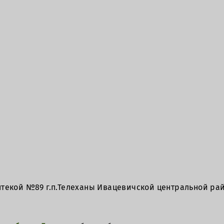
птекой №89 г.п.Телеханы Ивацевичской центральной ра