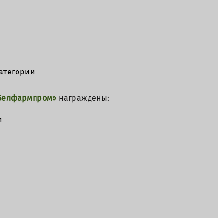
атегории
«Белфармпром»
награждены:
и