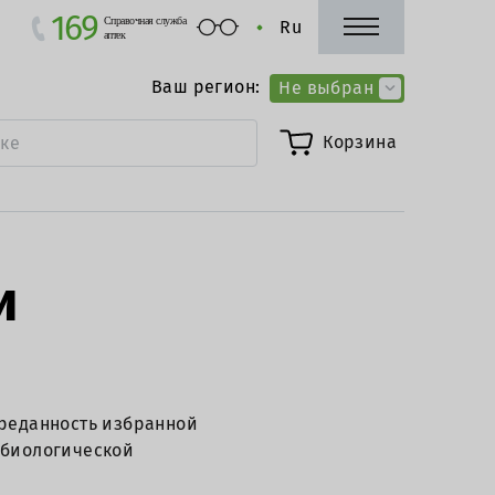
169
Справочная служба
Ru
аптек
Ваш регион:
Не выбран
Корзина
и
реданность избранной
обиологической