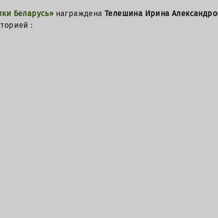
ики Беларусь»
награждена
Телешина Ирина Александр
торией :