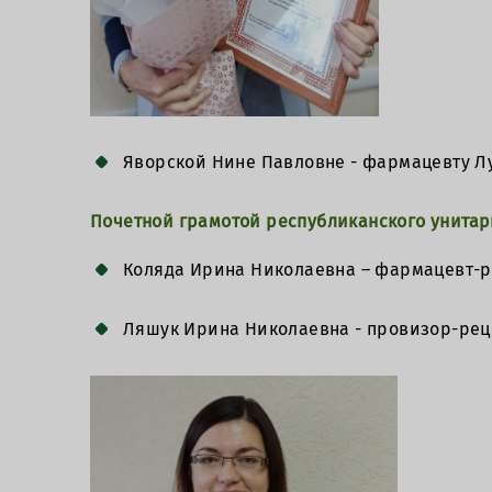
Яворской Нине Павловне - фармацевту Л
Почетной грамотой республиканского унита
Коляда Ирина Николаевна – фармацевт-р
Ляшук Ирина Николаевна - провизор-реце