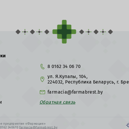
еки
8 0162 34 06 70
ул. Я.Купалы, 104,
224032, Республика Беларусь, г. Бре
farmacia@farmabrest.by
и
Обратная связь
х
ное предприятие «Фармация»
8 0162 340670
farmacia@farmabrest.by