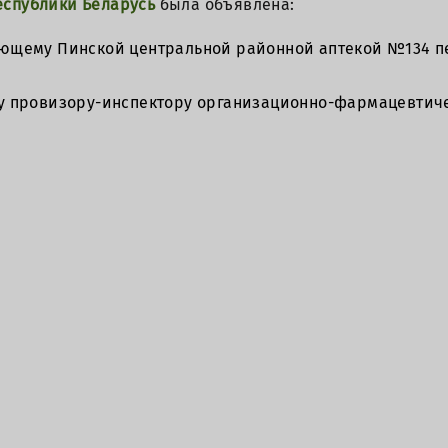
еспублики Беларусь
была объявлена:
ющему Пинской центральной районной аптекой №134 п
у провизору-инспектору организационно-фармацевтиче