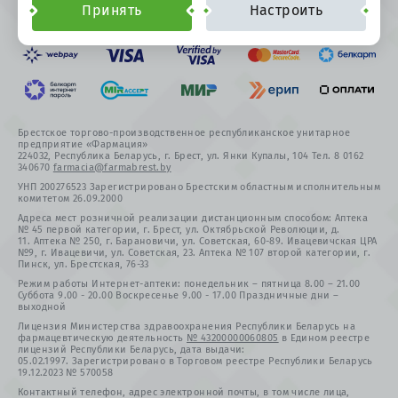
Обратная связь
Принять
Настроить
Брестское торгово-производственное республиканское унитарное
предприятие «Фармация»
224032, Республика Беларусь, г. Брест, ул. Янки Купалы, 104 Тел. 8 0162
340670
farmacia@farmabrest.by
УНП 200276523 Зарегистрировано Брестским областным исполнительным
комитетом 26.09.2000
Адреса мест розничной реализации дистанционным способом: Аптека
№ 45 первой категории, г. Брест, ул. Октябрьской Революции, д.
11. Аптека № 250, г. Барановичи, ул. Советская, 60-89. Ивацевичская ЦРА
№9, г. Ивацевичи, ул. Советская, 23. Аптека № 107 второй категории, г.
Пинск, ул. Брестская, 76-33
Режим работы Интернет-аптеки: понедельник – пятница 8.00 – 21.00
Суббота 9.00 - 20.00 Воскресенье 9.00 - 17.00 Праздничные дни –
выходной
Лицензия Министерства здравоохранения Республики Беларусь на
фармацевтическую деятельность
№ 43200000060805
в Едином реестре
лицензий Республики Беларусь, дата выдачи:
05.02.1997. Зарегистрировано в Торговом реестре Республики Беларусь
19.12.2023 № 570058
Контактный телефон, адрес электронной почты, в том числе лица,