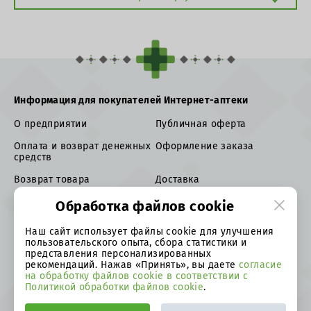
Информация для покупателей Интернет-аптеки
О предприятии
Публичная оферта
Оплата и возврат денежных
Оформление заказа
средств
Возврат товара
Доставка
Права потребителя и
Политика в отношении
Обработка файлов cookie
обязанности продавца
персональных данных
Наш сайт использует файлы cookie для улучшения
8 0162 34 06 70
пользовательского опыта, сбора статистики и
представления персонализированных
ул. Я.Купалы, 104,
рекомендаций. Нажав «Принять», вы даете
согласие
224032, Республика Беларусь, г. Брест
на обработку файлов cookie в соответствии с
Политикой обработки файлов cookie
.
farmacia@farmabrest.by