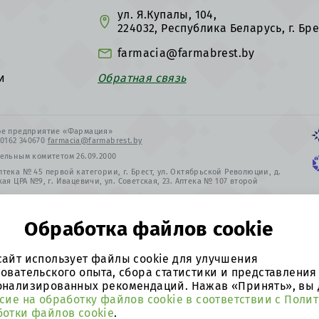
ул. Я.Купалы, 104,
224032, Республика Беларусь, г. Бре
farmacia@farmabrest.by
и
Обратная связь
х
ное предприятие «Фармация»
8 0162 340670
farmacia@farmabrest.by
ельным комитетом 26.09.2000
ека № 45 первой категории, г. Брест, ул. Октябрьской Революции, д.
кая ЦРА №9, г. Ивацевичи, ул. Советская, 23. Аптека № 107 второй
00 Суббота 9.00 - 20.00 Воскресенье 9.00 - 17.00 Праздничные дни –
Обработка файлов cookie
 на фармацевтическую деятельность
№ 43200000060805
в Едином реестре
стрировано в Торговом реестре Республики Беларусь 19.12.2023 № 570058
ца, уполномоченного продавцом рассматривать обращения покупателей о
сайт использует файлы cookie для улучшения
 прав потребителей: в г. Бресте 80162 525890, 524886
овательского опыта, сбора статистики и представления
bar@farmabrest.by
; в г. Ивацевичи 8 0164 592664
онализированных рекомендаций. Нажав «Принять», вы 
sk@farmabrest.by
сие на обработку файлов cookie в соответствии с Поли
ует адресу розничной реализации дистанционным способом
ботки файлов cookie
.
аспорядительных органов, уполномоченных рассматривать обращения