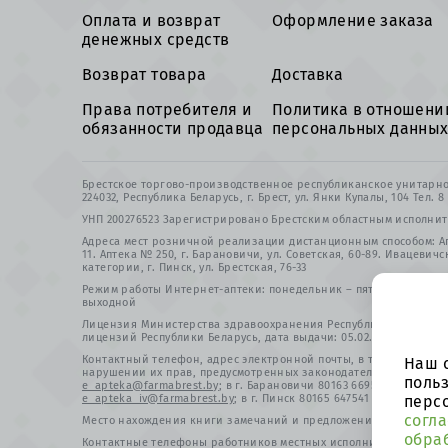
Оплата и возврат
Оформление заказа
денежных средств
Возврат товара
Доставка
Права потребителя и
Политика в отношени
обязанности продавца
персональных данны
Брестское торгово-производственное республиканское унитар
224032, Республика Беларусь, г. Брест, ул. Янки Купалы, 104 Тел. 
УНП 200276523 Зарегистрировано Брестским областным исполнит
Адреса мест розничной реализации дистанционным способом: Апт
11. Аптека № 250, г. Барановичи, ул. Советская, 60-89. Ивацевичс
категории, г. Пинск, ул. Брестская, 76-33
Режим работы Интернет-аптеки: понедельник – пятница 8.00 – 21.
выходной
Лицензия Министерства здравоохранения Республики Беларусь
лицензий Республики Беларусь, дата выдачи: 05.02.1997. Зареги
Контактный телефон, адрес электронной почты, в том числе ли
Наш 
нарушении их прав, предусмотренных законодательством о защите
польз
e_apteka@farmabrest.by
; в г. Барановичи 80163 669561
e_apteka_
перс
e_apteka_iv@farmabrest.by
; в г. Пинск 80165 647541
e_apteka_pin
согла
Место нахождения книги замечаний и предложений: соответств
обра
Контактные телефоны работников местных исполнительных и р