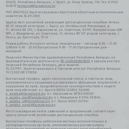
224032, Республика Беларусь, г. Брест, ул. Янки Купалы, 104 Тел. 8 0162
340670
farmacia@farmabrest.by
УНП 200276523 Зарегистрировано Брестским областным исполнительным
комитетом 26.09.2000
Адреса мест розничной реализации дистанционным способом: Аптека
№ 45 первой категории, г. Брест, ул. Октябрьской Революции, д.
11. Аптека № 250, г. Барановичи, ул. Советская, 60-89. Ивацевичская ЦРА
№9, г. Ивацевичи, ул. Советская, 23. Аптека № 107 второй категории, г.
Пинск, ул. Брестская, 76-33
Режим работы Интернет-аптеки: понедельник – пятница 8.00 – 21.00
Суббота 9.00 - 20.00 Воскресенье 9.00 - 17.00 Праздничные дни –
выходной
Лицензия Министерства здравоохранения Республики Беларусь на
фармацевтическую деятельность
№ 43200000060805
в Едином реестре
лицензий Республики Беларусь, дата выдачи:
05.02.1997. Зарегистрировано в Торговом реестре Республики Беларусь
19.12.2023 № 570058
Контактный телефон, адрес электронной почты, в том числе лица,
уполномоченного продавцом рассматривать обращения покупателей о
нарушении их прав, предусмотренных законодательством о защите
прав потребителей: в г. Бресте 80162 525890, 524886
e_apteka@farmabrest.by
; в г. Барановичи 80163 669561
e_apteka_bar@farmabrest.by
; в г. Ивацевичи 8 0164 592664
e_apteka_iv@farmabrest.by
; в г. Пинск 80165 647541
e_apteka_pinsk@farmabrest.by
Место нахождения книги замечаний и предложений: соответствует
адресу розничной реализации дистанционным способом
Контактные телефоны работников местных исполнительных и
распорядительных органов, уполномоченных рассматривать
обращения покупателей по вопросам защиты прав потребителей: