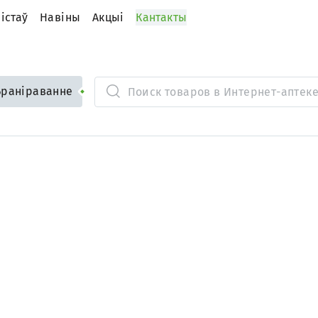
iстаў
Навіны
Акцыі
Кантакты
Браніраванне