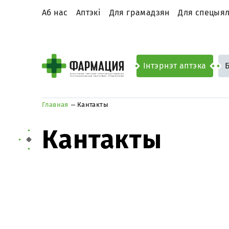
Аб нас
Аптэкі
Для грамадзян
Для спецыял
Інтэрнэт аптэка
Главная
Кантакты
Кантакты