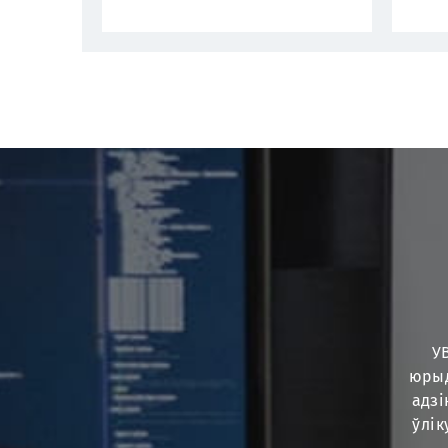
УВ
юрыд
адзі
ўлік