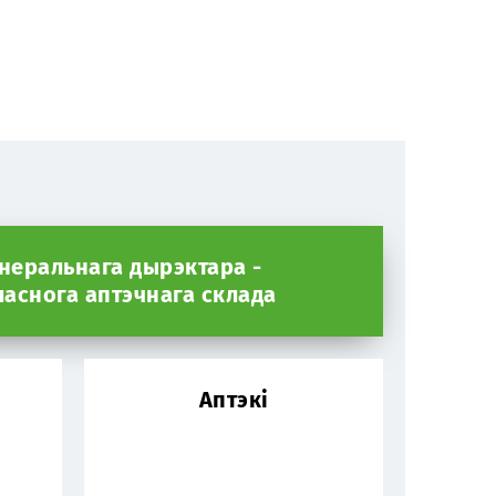
енеральнага дырэктара -
ласнога аптэчнага склада
Аптэкі