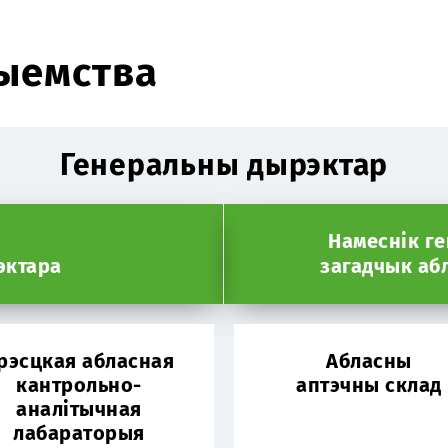
ыемства
Генеральны дырэктар
Намеснік г
эктара
загадчык аб
рэсцкая абласная
Абласны
кантрольно-
аптэчны склад
аналітычная
лабараторыя