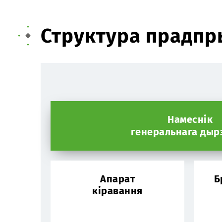
Структура прадпр
Намеснік
генеральнага дыр
Апарат
Б
кіравання