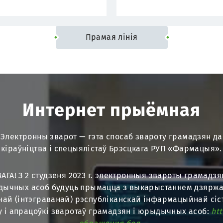
Прамая лінія
Интернет прыёмная
Электронны зварот — гэта спосаб звароту грамадзян да
кіраўніцтва і спецыялістаў Брэсцкага РУП «Фармацыя».
АГА! З 2 студзеня 2023 г. электронныя звароты грамадзя
ычных асоб будуць прымацца з выкарыстаннем дзярж
най (інтэграванай) рэспубліканскай інфармацыйнай сі
у і апрацоўкі зваротаў грамадзян і юрыдычных асоб:
htt