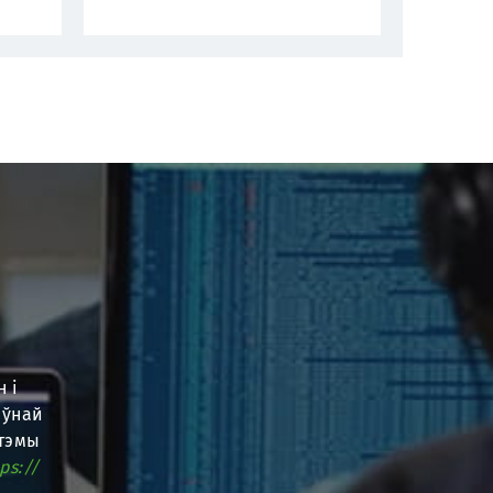
н і
аўнай
стэмы
ps://