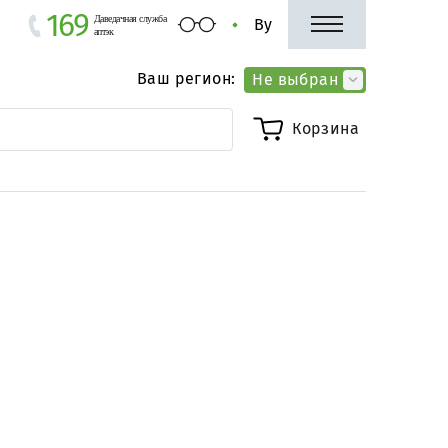
169
Даведачная служба
By
аптэк
Ваш регион:
Не выбран
Корзина