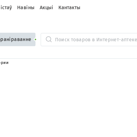
iстаў
Навіны
Акцыі
Кантакты
Браніраванне
ории