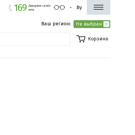
169
Даведачная служба
By
аптэк
Ваш регион:
Не выбран
Корзина