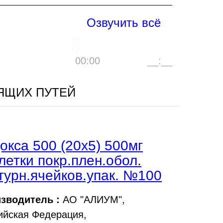
Озвучить всё
00:00
__:__
ЯЩИХ ПУТЕЙ
окса 500 (20х5) 500мг
летки покр.плен.обол.
турн.ячейков.упак. №100
зводитель :
АО "АЛИУМ",
ийская Федерация,