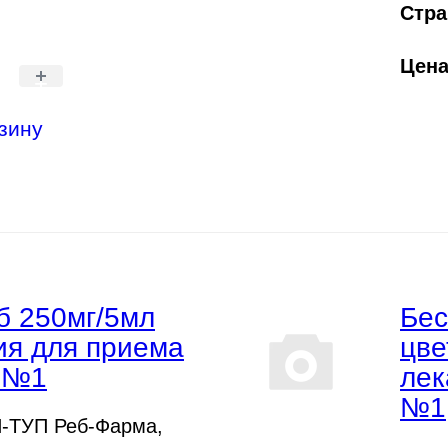
Стра
Цен
+
зину
б 250мг/5мл
Бес
ия для приема
цве
н №1
лек
№1
-ТУП Реб-Фарма,