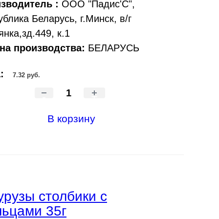
зводитель :
ООО "Падис'С",
ублика Беларусь, г.Минск, в/г
нка,зд.449, к.1
на производства:
БЕЛАРУСЬ
а:
7.32 руб.
-
+
В корзину
урузы столбики с
ьцами 35г