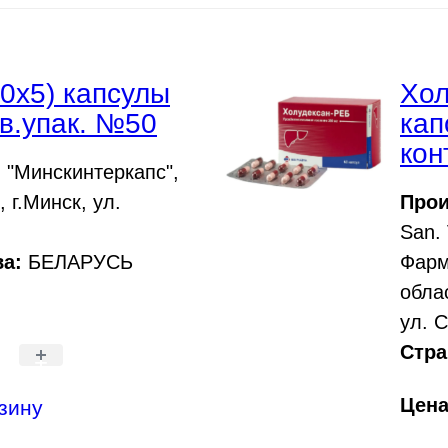
0х5) капсулы
Хол
в.упак. №50
кап
кон
"Минскинтеркапс",
 г.Минск, ул.
Прои
San. 
а:
БЕЛАРУСЬ
Фарм
обла
ул. С
Стра
+
Цен
зину