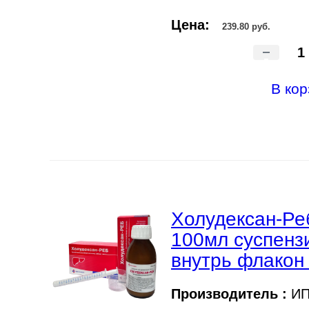
Цена:
239.80 руб.
-
В кор
Холудексан-Ре
100мл суспенз
внутрь флако
Производитель :
ИП