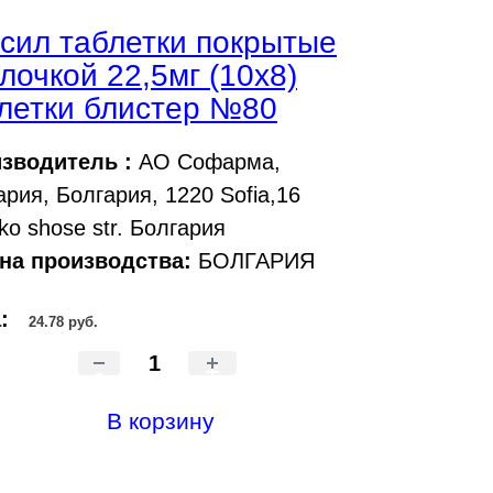
сил таблетки покрытые
лочкой 22,5мг (10х8)
летки блистер №80
зводитель :
АО Софарма,
ария, Болгария, 1220 Sofia,16
sko shose str. Болгария
на производства:
БОЛГАРИЯ
а:
24.78 руб.
-
+
В корзину