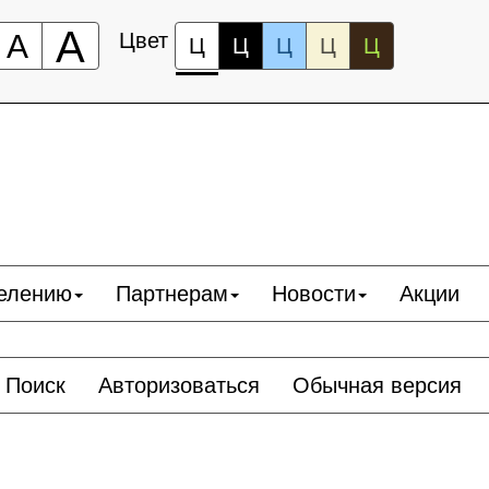
А
А
Цвет
Ц
Ц
Ц
Ц
Ц
елению
Партнерам
Новости
Акции
Поиск
Авторизоваться
Обычная версия