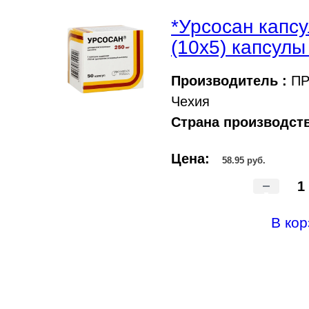
*Урсосан капс
(10х5) капсул
Производитель :
ПРО
Чехия
Страна производств
Цена:
58.95 руб.
-
В кор