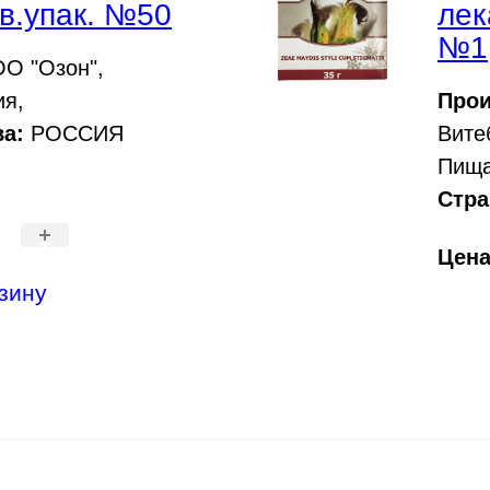
в.упак. №50
лек
№1
О "Озон",
ия,
Прои
а:
РОССИЯ
Вите
Пища
Стра
+
Цен
зину