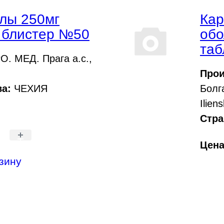
улы 250мг
Кар
ы блистер №50
обо
таб
. МЕД. Прага а.с.,
Прои
а:
ЧЕХИЯ
Болг
Ilien
Стра
+
Цен
зину