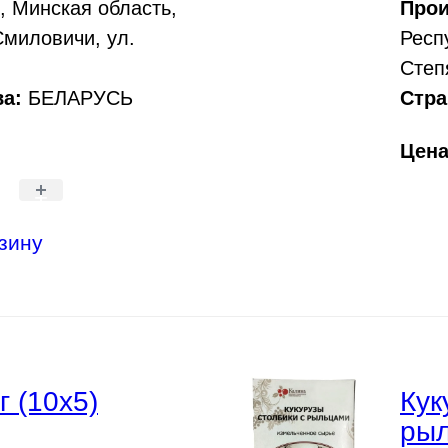
, Минская область,
Прои
 Смиловичи, ул.
Респ
Степя
а:
БЕЛАРУСЬ
Стра
Цен
+
зину
 (10х5)
Кук
рыл