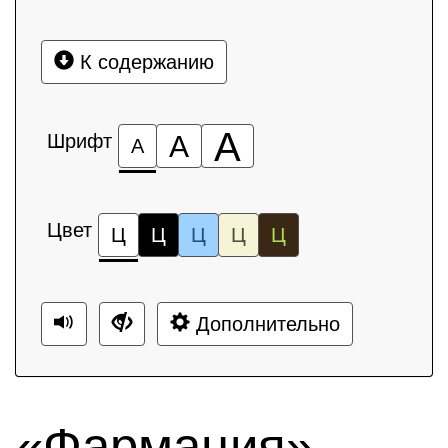
К содержанию
А
Шрифт
А
А
Цвет
Ц
Ц
Ц
Ц
Ц
Дополнительно
«Фармация»