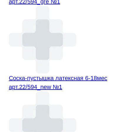
арт.22/594_gre №1
Соска-пустышка латексная 6-18мес
арт.22/594_new №1