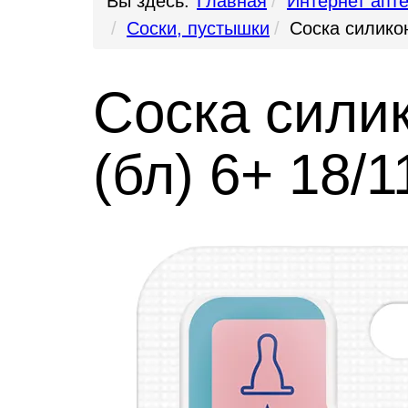
Вы здесь:
Главная
Интернет апт
Соски, пустышки
Соска силико
Соска сили
(бл) 6+ 18/