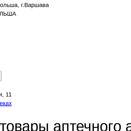
 Польша, г.Варшава
ЛЬША
и, 11
еках
товары аптечного 