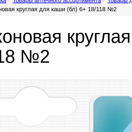
ека
Товары аптечного ассортимента
Товары 
новая круглая для каши (бл) 6+ 18/118 №2
коновая круглая
118 №2