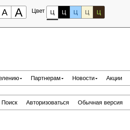
А
А
Цвет
Ц
Ц
Ц
Ц
Ц
елению
Партнерам
Новости
Акции
Поиск
Авторизоваться
Обычная версия