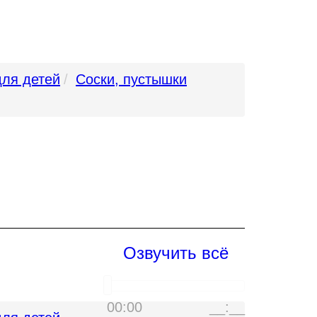
для детей
Соски, пустышки
Озвучить всё
00:00
__:__