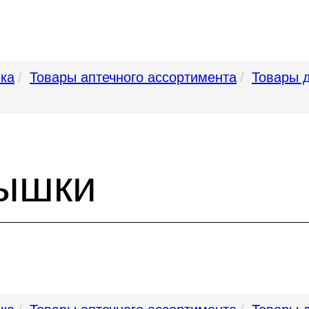
ека
Товары аптечного ассортимента
Товары 
тышки