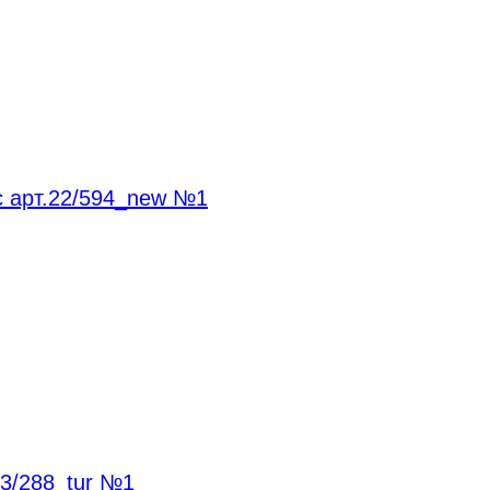
с арт.22/594_new №1
3/288_tur №1