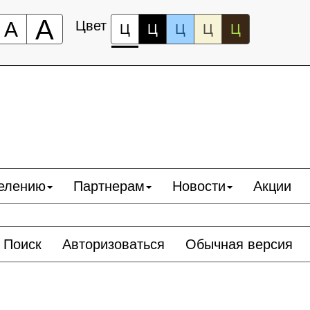
А
А
Цвет
Ц
Ц
Ц
Ц
Ц
елению
Партнерам
Новости
Акции
Поиск
Авторизоваться
Обычная версия