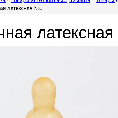
ека
Товары аптечного ассортимента
Товары 
ая латексная №1
чная латексна