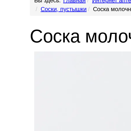
Вы здесь:
Главная
Интернет апт
Соски, пустышки
Соска молочн
Соска моло