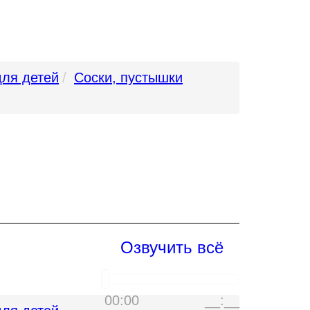
для детей
Соски, пустышки
Озвучить всё
00:00
__:__