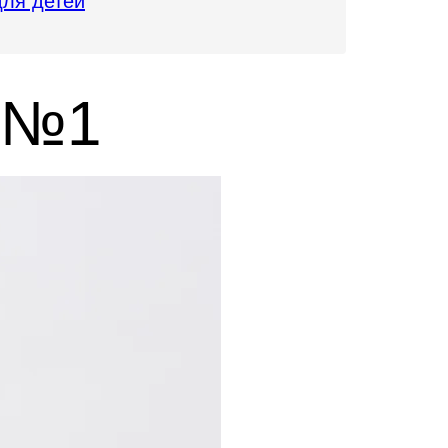
для детей
я №1