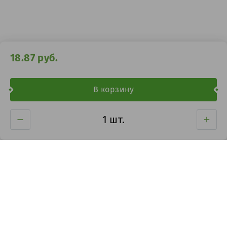
18.87
руб.
В корзину
Информация для покупателей Интернет-аптеки
О предприятии
Публичная оферта
Оплата и возврат денежных
Оформление заказа
средств