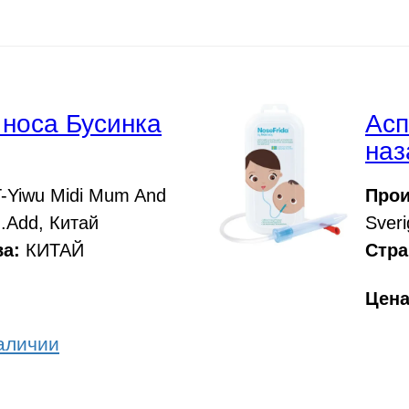
 носа Бусинка
Асп
наз
-Yiwu Midi Mum And
Прои
d.Add, Китай
Sver
а:
КИТАЙ
Стра
Цен
аличии