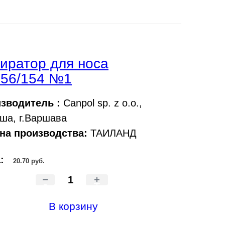
иратор для носа
.56/154 №1
зводитель :
Canpol sp. z o.o.,
ша, г.Варшава
на производства:
ТАИЛАНД
а:
20.70 руб.
-
+
В корзину