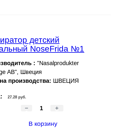
иратор детский
альный NoseFrida №1
зводитель :
"Nasalprodukter
ige AB", Швеция
на производства:
ШВЕЦИЯ
а:
27.28 руб.
-
+
В корзину