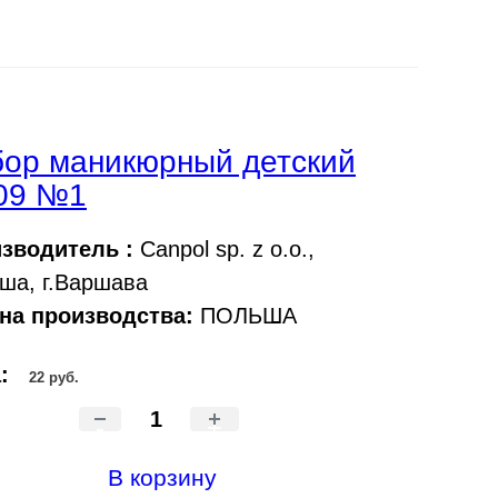
ор маникюрный детский
09 №1
зводитель :
Canpol sp. z o.o.,
ша, г.Варшава
на производства:
ПОЛЬША
а:
22 руб.
-
+
В корзину