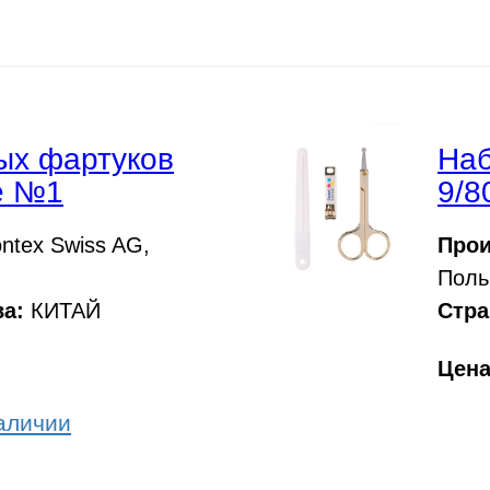
ых фартуков
Наб
e №1
9/8
tex Swiss AG,
Прои
Поль
а:
КИТАЙ
Стра
Цен
аличии