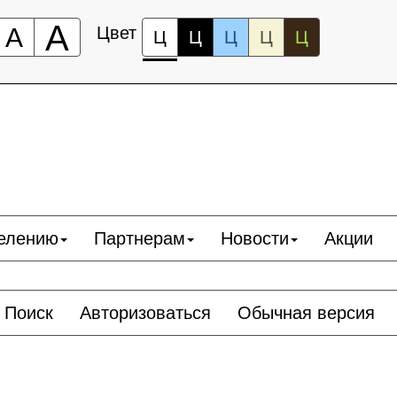
А
А
Цвет
Ц
Ц
Ц
Ц
Ц
елению
Партнерам
Новости
Акции
Поиск
Авторизоваться
Обычная версия