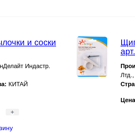
ылочки и соски
Щип
арт
нДелайт Индастр.
Прои
Лтд.,
а:
КИТАЙ
Стра
Цен
+
зину