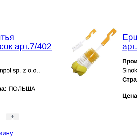
тья
Ерш
сок арт.7/402
арт
Прои
pol sp. z o.o.,
Sinok
Стра
а:
ПОЛЬША
Цен
+
зину