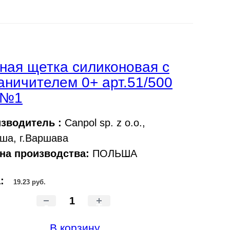
ная щетка силиконовая с
аничителем 0+ арт.51/500
 №1
зводитель :
Canpol sp. z o.o.,
ша, г.Варшава
на производства:
ПОЛЬША
а:
19.23 руб.
-
+
В корзину