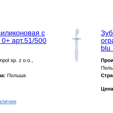
силиконовая с
Зуб
0+ арт.51/500
огр
blu
pol sp. z o.o.,
Прои
Поль
а:
Польша
Стра
Цен
аличии