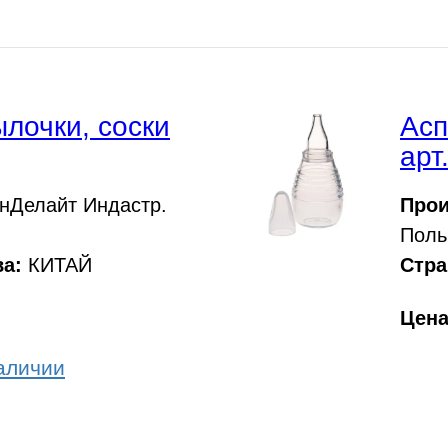
лочки, соски
Асп
арт
нДелайт Индастр.
Прои
Поль
а:
КИТАЙ
Стра
Цен
аличии