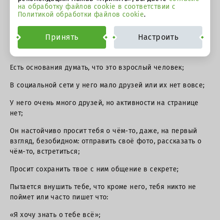
на обработку файлов cookie в соответствии с
Политикой обработки файлов cookie
.
КАК РАСПОЗНАТЬ ЗЛОУМЫШЛЕННИКА?
Принять
Настроить
Напрашивается к тебе в «друзья», несмотря на то, что вы
не знакомы в реальной жизни;
Есть основания думать, что это взрослый человек;
В социальной сети у него мало друзей или их нет вовсе;
У него очень много друзей, но активности на странице
нет;
Он настойчиво просит тебя о чём-то, даже, на первый
взгляд, безобидном: отправить своё фото, рассказать о
чём-то, встретиться;
Просит сохранить твое с ним общение в секрете;
Пытается внушить тебе, что кроме него, тебя никто не
поймет или часто пишет что:
«Я хочу знать о тебе всё»;