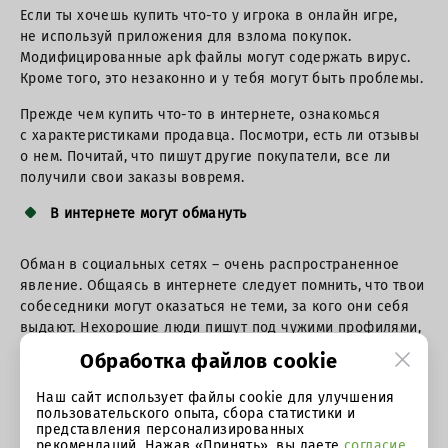
Если ты хочешь купить что-то у игрока в онлайн игре,
не используй приложения для взлома покупок.
Модифицированные apk файлы могут содержать вирус.
Кроме того, это незаконно и у тебя могут быть проблемы.
Прежде чем купить что-то в интернете, ознакомься
с характеристиками продавца. Посмотри, есть ли отзывы
о нем. Почитай, что пишут другие покупатели, все ли
получили свои заказы вовремя.
В интернете могут обмануть
Обман в социальных сетях – очень распространенное
явление. Общаясь в интернете следует помнить, что твои
собеседники могут оказаться не теми, за кого они себя
выдают. Нехорошие люди пишут под чужими профилями,
взламывают аккаунты, создают поддельные страницы.
Обработка файлов cookie
Если ты понимаешь, что собеседник не тот, за кого он
Наш сайт использует файлы cookie для улучшения
себя выдает, обратись в службу технической поддержки,
пользовательского опыта, сбора статистики и
чтобы они заблокировали этот аккаунт. Сообщи другу,
представления персонализированных
рекомендаций. Нажав «Принять», вы даете
согласие
если понимаешь, что его страница взломана.