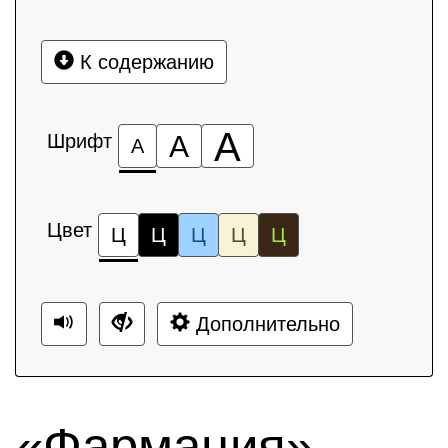
К содержанию
А
Шрифт
А
А
Цвет
Ц
Ц
Ц
Ц
Ц
Дополнительно
«Фармация»