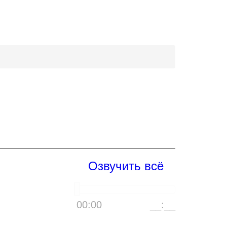
Озвучить всё
00:00
__:__