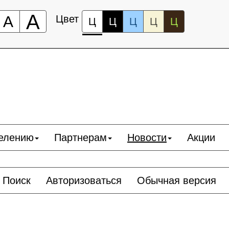
А
А
Цвет
Ц
Ц
Ц
Ц
Ц
елению
Партнерам
Новости
Акции
Поиск
Авторизоваться
Обычная версия