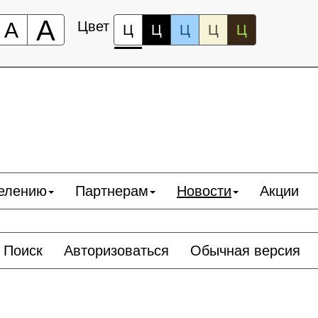
А
А
Цвет
Ц
Ц
Ц
Ц
Ц
елению
Партнерам
Новости
Акции
Поиск
Авторизоваться
Обычная версия