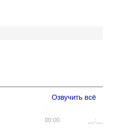
Озвучить всё
00:00
__:__