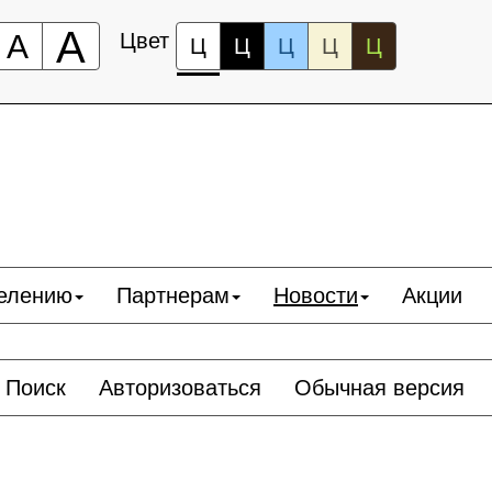
А
А
Цвет
Ц
Ц
Ц
Ц
Ц
елению
Партнерам
Новости
Акции
Поиск
Авторизоваться
Обычная версия