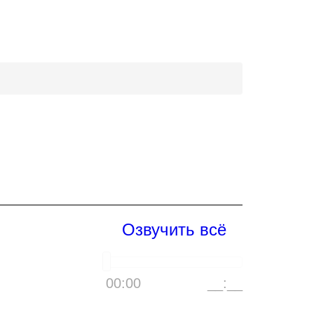
Озвучить всё
00:00
__:__