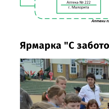
Ярмарка "С забото