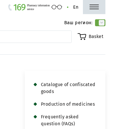
169
Pharmacy information
En
service
Ваш регион:
Basket
Сatalogue of confiscated
goods
Production of medicines
Frequently asked
question (FAQs)