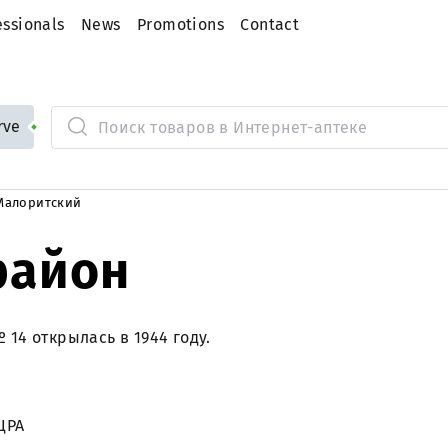
essionals
News
Promotions
Сontact
rve
Малоритский
район
14 открылась в 1944 году.
ЦРА