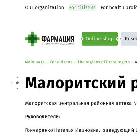
Our organization
For citizens
For health prof
Online shop
Rese
Main page
For citizens
The regions of Brest region
Малоритский 
Малоритская центральная районная аптека № 
Руководители:
Гончаренко Наталья Ивановна.- заведующий 